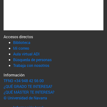
Accesos directos
(abre en nueva ventana)
Biblioteca
(abre en nueva ventana)
Mi correo
(abre en nueva ventana)
Aula virtual ADI
(abre en nueva ventana)
Búsqueda de personas
(abre en nueva ventana)
Trabaja con nosotros
Información
TFNO +34 948 42 56 00
¿QUÉ GRADO TE INTERESA?
¿QUÉ MÁSTER TE INTERESA?
© Universidad de Navarra