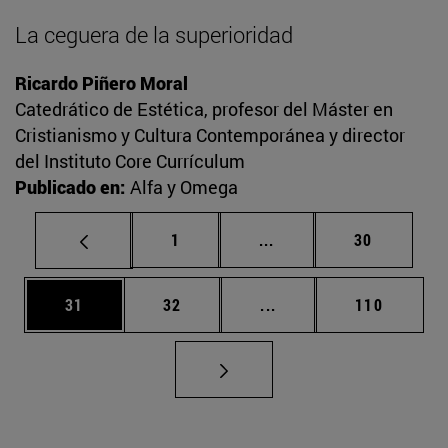
La ceguera de la superioridad
Ricardo Piñero Moral
Catedrático de Estética, profesor del Máster en
Cristianismo y Cultura Contemporánea y director
del Instituto Core Currículum
Publicado en:
Alfa y Omega
Página
Páginas intermedias Us
Página
1
...
30
Página
Página
Páginas intermedias U
Página
31
32
...
110