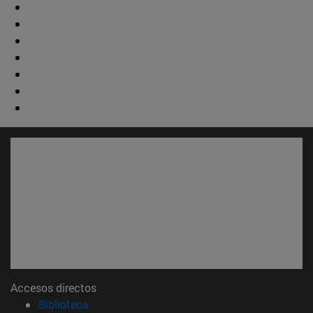
Accesos directos
(abre en nueva ventana)
Biblioteca