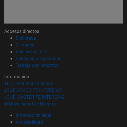
Accesos directos
(abre en nueva ventana)
Biblioteca
(abre en nueva ventana)
Mi correo
(abre en nueva ventana)
Aula virtual ADI
(abre en nueva ventana)
Búsqueda de personas
(abre en nueva ventana)
Trabaja con nosotros
Información
TFNO +34 948 42 56 00
¿QUÉ GRADO TE INTERESA?
¿QUÉ MÁSTER TE INTERESA?
© Universidad de Navarra
Información legal
Accesibilidad