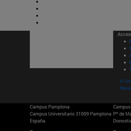
Acces
© Uni
Nava
Campus Pamplona
Campus 
Campus Universitario 31009 Pamplona
Pº de M
España
Donosti