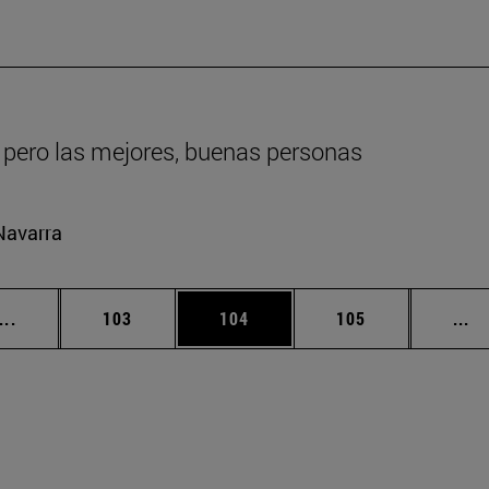
 pero las mejores, buenas personas
Navarra
Páginas intermedias Use TAB para desplazarse.
Página
Página
Página
Pá
...
103
104
105
...