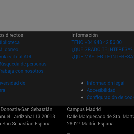
os directos
Información
(abre en nueva ventana)
Biblioteca
TFNO +34 948 42 56 00
(abre en nueva ventana)
Mi correo
¿QUÉ GRADO TE INTERESA?
(abre en nueva ventana)
Aula virtual ADI
¿QUÉ MÁSTER TE INTERESA
(abre en nueva ventana)
Búsqueda de personas
(abre en nueva ventana)
Trabaja con nosotros
versidad de
Información legal
rra
Accesibilidad
Configuración de coo
Donostia-San Sebastián
Campus Madrid
anuel Lardizabal 13 20018
Calle Marquesado de Sta. Marta
a-San Sebastián España
28027 Madrid España