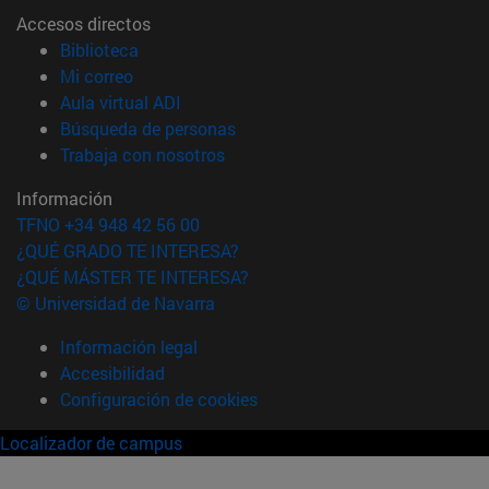
Accesos directos
(abre en nueva ventana)
Biblioteca
(abre en nueva ventana)
Mi correo
(abre en nueva ventana)
Aula virtual ADI
(abre en nueva ventana)
Búsqueda de personas
(abre en nueva ventana)
Trabaja con nosotros
Información
TFNO +34 948 42 56 00
¿QUÉ GRADO TE INTERESA?
¿QUÉ MÁSTER TE INTERESA?
© Universidad de Navarra
Información legal
Accesibilidad
Configuración de cookies
Localizador de campus