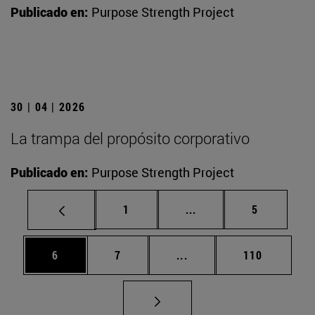
Publicado en:
Purpose Strength Project
30 | 04 | 2026
La trampa del propósito corporativo
Publicado en:
Purpose Strength Project
Página
Páginas intermedias U
Página
1
...
5
Página
Página
Páginas intermedias Use
Página
6
7
...
110