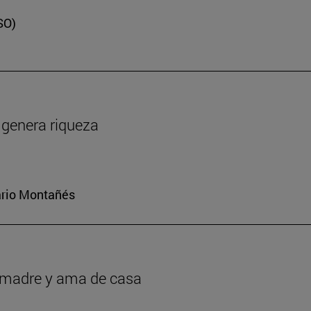
SO)
y genera riqueza
iario Montañés
r madre y ama de casa