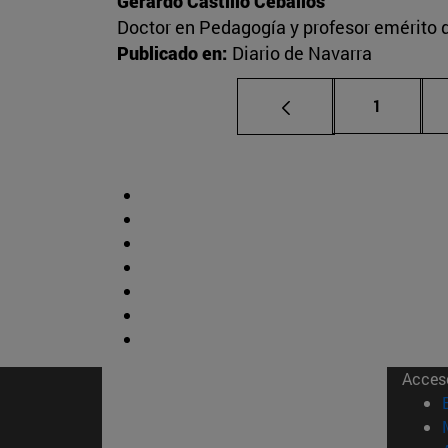
Gerardo Castillo Ceballos
Doctor en Pedagogía y profesor emérito 
Publicado en:
Diario de Navarra
Página
1
Acces