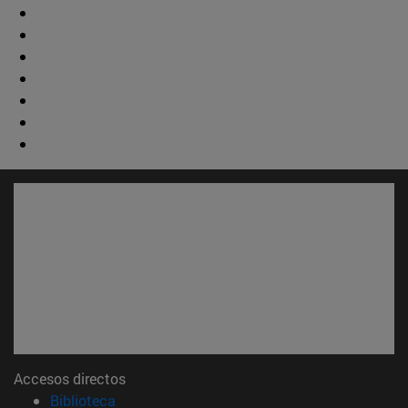
Accesos directos
(abre en nueva ventana)
Biblioteca