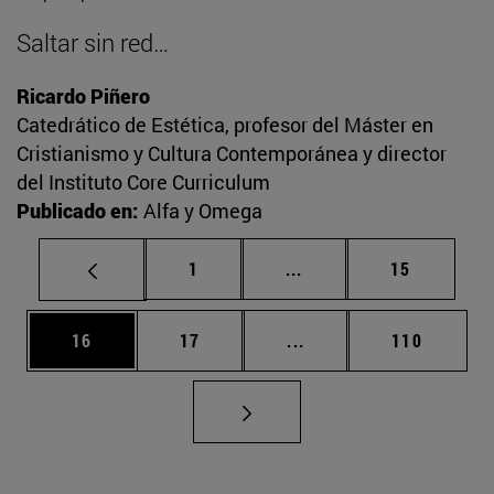
Saltar sin red…
Ricardo Piñero
Catedrático de Estética, profesor del Máster en
Cristianismo y Cultura Contemporánea y director
del Instituto Core Curriculum
Publicado en:
Alfa y Omega
Página
Páginas intermedias Us
Página
1
...
15
Página
Página
Páginas intermedias U
Página
16
17
...
110