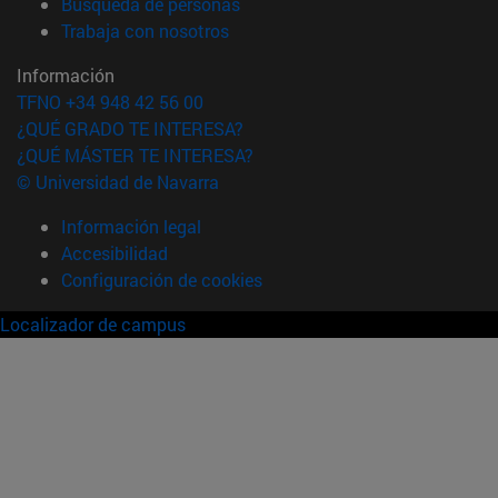
(abre en nueva ventana)
Búsqueda de personas
(abre en nueva ventana)
Trabaja con nosotros
Información
TFNO +34 948 42 56 00
¿QUÉ GRADO TE INTERESA?
¿QUÉ MÁSTER TE INTERESA?
© Universidad de Navarra
Información legal
Accesibilidad
Configuración de cookies
Localizador de campus