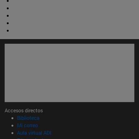
Accesos directos
(abre en nueva ventana)
Biblioteca
(abre en nueva ventana)
Mi correo
(abre en nueva ventana)
Aula virtual ADI