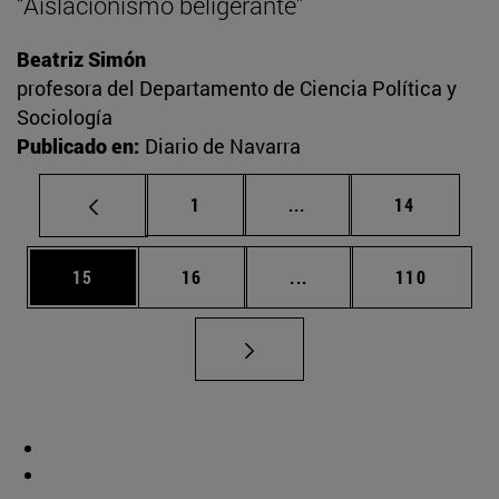
“Aislacionismo beligerante”
Beatriz Simón
profesora del Departamento de Ciencia Política y
Sociología
Publicado en:
Diario de Navarra
Página
Páginas intermedias Us
Página
1
...
14
Página
Página
Páginas intermedias U
Página
15
16
...
110