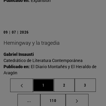
Publicado en:
Expansión
09 | 07 | 2026
Hemingway y la tragedia
Gabriel Insausti
Catedrático de Literatura Contemporánea
Publicado en:
El Diario Montañés y El Heraldo de
Aragón
Página
Página
Página
1
2
3
Páginas intermedias Use TAB para desplaz
Página
...
110