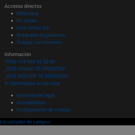
Accesos directos
(abre en nueva ventana)
Biblioteca
(abre en nueva ventana)
Mi correo
(abre en nueva ventana)
Aula virtual ADI
(abre en nueva ventana)
Búsqueda de personas
(abre en nueva ventana)
Trabaja con nosotros
Información
TFNO +34 948 42 56 00
¿QUÉ GRADO TE INTERESA?
¿QUÉ MÁSTER TE INTERESA?
© Universidad de Navarra
Información legal
Accesibilidad
Configuración de cookies
Localizador de campus