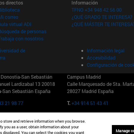
os directos
Información
(abre en nueva ventana)
Biblioteca
TFNO +34 948 42 56 00
(abre en nueva ventana)
Mi correo
¿QUÉ GRADO TE INTERESA?
(abre en nueva ventana)
Aula virtual ADI
¿QUÉ MÁSTER TE INTERESA
(abre en nueva ventana)
Búsqueda de personas
(abre en nueva ventana)
Trabaja con nosotros
versidad de
Información legal
rra
Accesibilidad
Configuración de coo
Donostia-San Sebastián
Campus Madrid
anuel Lardizabal 13 20018
Calle Marquesado de Sta. Marta
a-San Sebastián España
28027 Madrid España
43 21 98 77
T.
+34 914 51 43 41
Nueva York (IESE)
Campus Munich (IESE)
to store and retrieve information when you browse.
7th St 10019-2201 Nueva York
Maria-Theresia-Straße 15 8167
fy you as a user, obtain information about your
Múnich Alemania
Manage c
is displayed. You can select the cookies you want