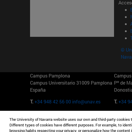
Acces
© Uni
Nava
Campus Pamplona
Campus 
Campus Universitario 31009 Pamplona
Pº de M
España
Donosti
T.
+34 948 42 56 00
info@unav.es
T.
+34 9
Campus Madrid (IESE)
Campus 
The University of Navarra website uses our own and third-party cookies 
Camino del Cerro Águila 3 28023
165 W 5
Different types of cookies have different purposes. For example, to identi
Madrid España
EE.UU
browsing habits respecting your privacy, or personalize how the content 