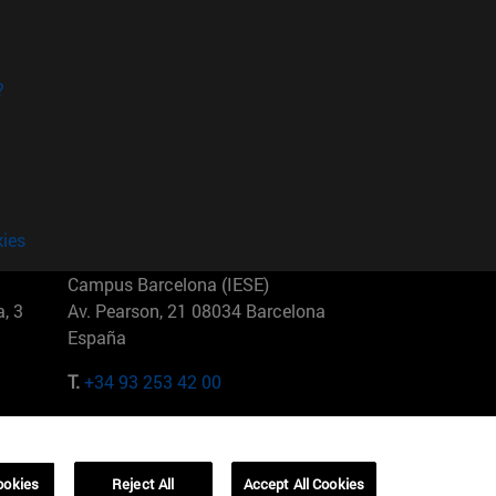
?
kies
Campus Barcelona (IESE)
, 3
Av. Pearson, 21 08034 Barcelona
España
T.
+34 93 253 42 00
Campus Sao Paulo (IESE)
5
Rua Martiniano de Carvalho, 573
01321001 Bela Vista Brasil
ookies
Reject All
Accept All Cookies