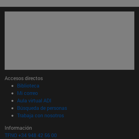
Accesos directos
(abre en nueva ventana)
Biblioteca
(abre en nueva ventana)
Mi correo
(abre en nueva ventana)
Aula virtual ADI
(abre en nueva ventana)
Búsqueda de personas
(abre en nueva ventana)
Trabaja con nosotros
Información
TFNO +34 948 42 56 00