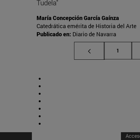
Tudela"
María Concepción García Gaínza
Catedrática emérita de Historia del Arte
Publicado en:
Diario de Navarra
Página
1
Acces