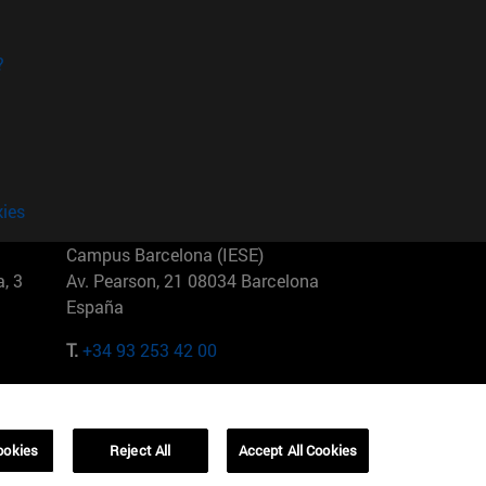
?
kies
Campus Barcelona (IESE)
, 3
Av. Pearson, 21 08034 Barcelona
España
T.
+34 93 253 42 00
Campus Sao Paulo (IESE)
5
Rua Martiniano de Carvalho, 573
01321001 Bela Vista Brasil
ookies
Reject All
Accept All Cookies