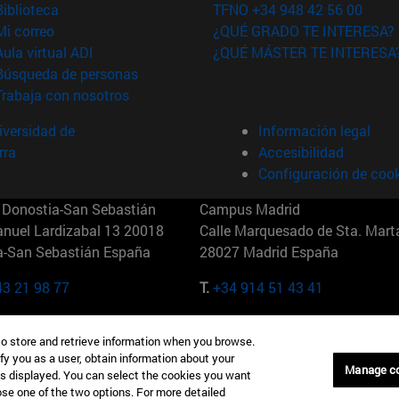
(abre en nueva ventana)
Biblioteca
TFNO +34 948 42 56 00
(abre en nueva ventana)
Mi correo
¿QUÉ GRADO TE INTERESA?
(abre en nueva ventana)
Aula virtual ADI
¿QUÉ MÁSTER TE INTERESA
(abre en nueva ventana)
Búsqueda de personas
(abre en nueva ventana)
Trabaja con nosotros
versidad de
Información legal
rra
Accesibilidad
Configuración de coo
Donostia-San Sebastián
Campus Madrid
anuel Lardizabal 13 20018
Calle Marquesado de Sta. Marta
a-San Sebastián España
28027 Madrid España
43 21 98 77
T.
+34 914 51 43 41
Nueva York (IESE)
Campus Munich (IESE)
to store and retrieve information when you browse.
7th St 10019-2201 Nueva York
Maria-Theresia-Straße 15 8167
fy you as a user, obtain information about your
Múnich Alemania
Manage c
is displayed. You can select the cookies you want
oose one of the two options. For more detailed