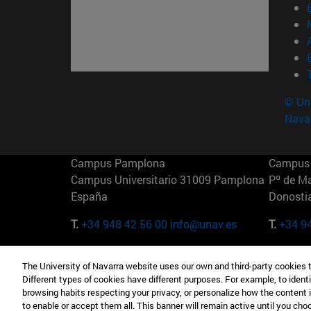
© Uni
Nava
Campus Pamplona
Campus 
Campus Universitario 31009 Pamplona
Pº de M
España
Donosti
T.
+34 948 42 56 00
info@unav.es
T.
+34 9
Campus Madrid (IESE)
Campus 
The University of Navarra website uses our own and third-party cookies 
Camino del Cerro Águila 3 28023
165 W 5
Different types of cookies have different purposes. For example, to identi
Madrid España
EE.UU
browsing habits respecting your privacy, or personalize how the content 
to enable or accept them all. This banner will remain active until you ch