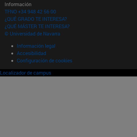
Información
TFNO +34 948 42 56 00
¿QUÉ GRADO TE INTERESA?
¿QUÉ MÁSTER TE INTERESA?
© Universidad de Navarra
Información legal
Accesibilidad
Configuración de cookies
Localizador de campus