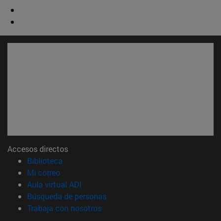
Accesos directos
(abre en nueva ventana)
Biblioteca
(abre en nueva ventana)
Mi correo
(abre en nueva ventana)
Aula virtual ADI
(abre en nueva ventana)
Búsqueda de personas
(abre en nueva ventana)
Trabaja con nosotros