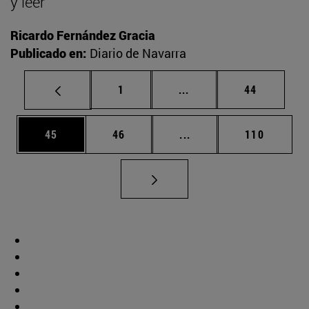
y leer
Ricardo Fernández Gracia
Publicado en:
Diario de Navarra
Página
Páginas intermedias Us
Página
1
...
44
Página
Página
Páginas intermedias U
Página
45
46
...
110