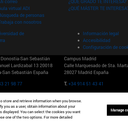
(abre en nueva ventana)
Mi correo
¿QUÉ GRADO TE INTERESA?
(abre en nueva ventana)
Aula virtual ADI
¿QUÉ MÁSTER TE INTERESA
(abre en nueva ventana)
Búsqueda de personas
(abre en nueva ventana)
Trabaja con nosotros
versidad de
Información legal
rra
Accesibilidad
Configuración de coo
Donostia-San Sebastián
Campus Madrid
anuel Lardizabal 13 20018
Calle Marquesado de Sta. Marta
a-San Sebastián España
28027 Madrid España
43 21 98 77
T.
+34 914 51 43 41
Nueva York (IESE)
Campus Munich (IESE)
to store and retrieve information when you browse.
7th St 10019-2201 Nueva York
Maria-Theresia-Straße 15 8167
fy you as a user, obtain information about your
Múnich Alemania
Manage c
is displayed. You can select the cookies you want
oose one of the two options. For more detailed
6 346 8850
T.
+49 89 24209790