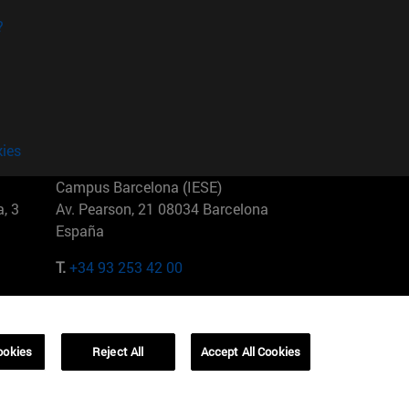
?
kies
Campus Barcelona (IESE)
, 3
Av. Pearson, 21 08034 Barcelona
España
T.
+34 93 253 42 00
Campus Sao Paulo (IESE)
5
Rua Martiniano de Carvalho, 573
01321001 Bela Vista Brasil
ookies
Reject All
Accept All Cookies
T.
+55 11 3177-8300