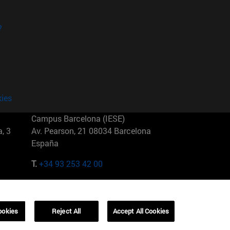
?
kies
Campus Barcelona (IESE)
, 3
Av. Pearson, 21 08034 Barcelona
España
T.
+34 93 253 42 00
Campus Sao Paulo (IESE)
5
Rua Martiniano de Carvalho, 573
01321001 Bela Vista Brasil
ookies
Reject All
Accept All Cookies
T.
+55 11 3177-8300