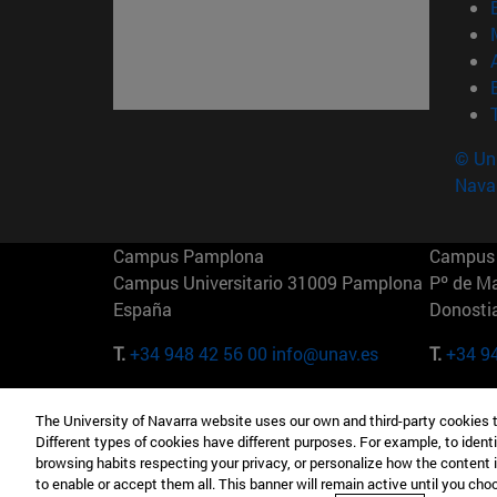
© Uni
Nava
Campus Pamplona
Campus 
Campus Universitario 31009 Pamplona
Pº de M
España
Donosti
T.
+34 948 42 56 00
info@unav.es
T.
+34 9
Campus Madrid (IESE)
Campus 
The University of Navarra website uses our own and third-party cookies 
Camino del Cerro Águila 3 28023
165 W 5
Different types of cookies have different purposes. For example, to identi
Madrid España
EE.UU
browsing habits respecting your privacy, or personalize how the content 
to enable or accept them all. This banner will remain active until you ch
T.
+34 912 11 30 00
T.
+1 64