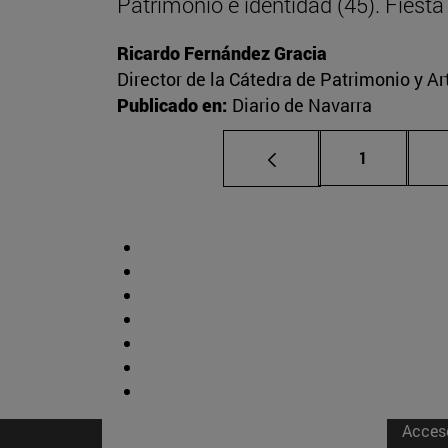
Patrimonio e identidad (45). Fies
Ricardo Fernández Gracia
Director de la Cátedra de Patrimonio y A
Publicado en:
Diario de Navarra
Página
1
Acces