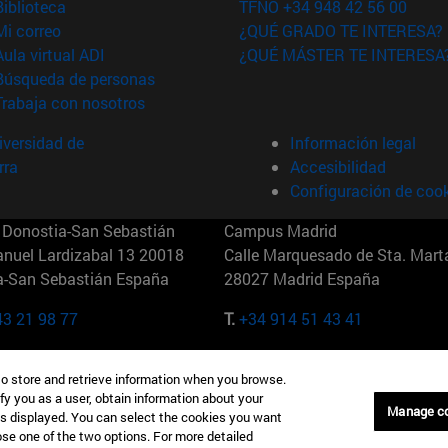
(abre en nueva ventana)
Biblioteca
TFNO +34 948 42 56 00
(abre en nueva ventana)
Mi correo
¿QUÉ GRADO TE INTERESA?
(abre en nueva ventana)
Aula virtual ADI
¿QUÉ MÁSTER TE INTERESA
(abre en nueva ventana)
Búsqueda de personas
(abre en nueva ventana)
Trabaja con nosotros
versidad de
Información legal
rra
Accesibilidad
Configuración de coo
Donostia-San Sebastián
Campus Madrid
anuel Lardizabal 13 20018
Calle Marquesado de Sta. Marta
a-San Sebastián España
28027 Madrid España
43 21 98 77
T.
+34 914 51 43 41
Nueva York (IESE)
Campus Munich (IESE)
to store and retrieve information when you browse.
7th St 10019-2201 Nueva York
Maria-Theresia-Straße 15 8167
fy you as a user, obtain information about your
Múnich Alemania
Manage c
is displayed. You can select the cookies you want
oose one of the two options. For more detailed
6 346 8850
T.
+49 89 24209790