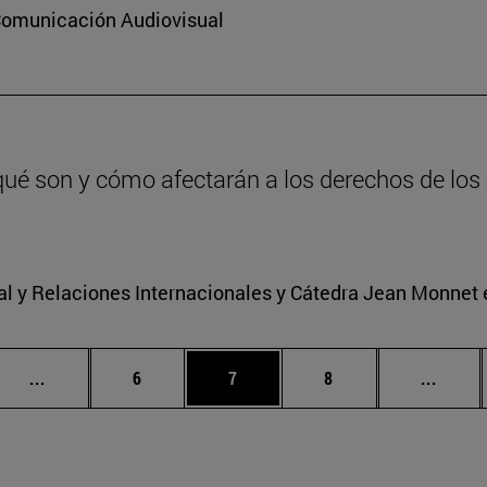
 Comunicación Audiovisual
qué son y cómo afectarán a los derechos de los 
nal y Relaciones Internacionales y Cátedra Jean Monnet
Páginas intermedias Use TAB para desplazarse.
Página
Página
Página
Págin
...
6
7
8
...