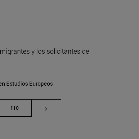
migrantes y los solicitantes de
 en Estudios Europeos
as intermedias Use TAB para desplazarse.
Página
110