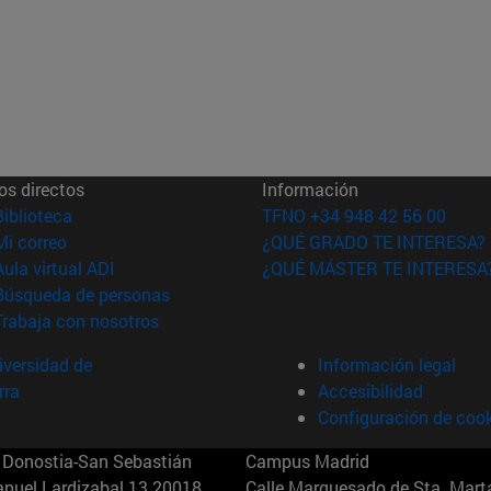
os directos
Información
(abre en nueva ventana)
Biblioteca
TFNO +34 948 42 56 00
(abre en nueva ventana)
Mi correo
¿QUÉ GRADO TE INTERESA?
(abre en nueva ventana)
Aula virtual ADI
¿QUÉ MÁSTER TE INTERESA
(abre en nueva ventana)
Búsqueda de personas
(abre en nueva ventana)
Trabaja con nosotros
versidad de
Información legal
rra
Accesibilidad
Configuración de coo
Donostia-San Sebastián
Campus Madrid
anuel Lardizabal 13 20018
Calle Marquesado de Sta. Marta