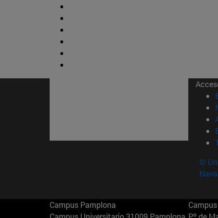
Acces
© Uni
Nava
Campus Pamplona
Campus 
Campus Universitario 31009 Pamplona
Pº de M