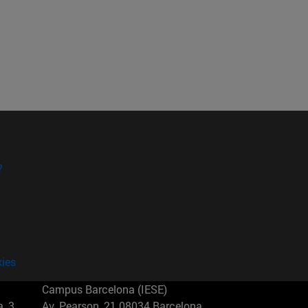
?
kies
Campus Barcelona (IESE)
, 3
Av. Pearson, 21 08034 Barcelona