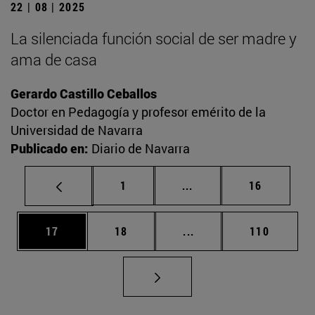
22 | 08 | 2025
La silenciada función social de ser madre y
ama de casa
Gerardo Castillo Ceballos
Doctor en Pedagogía y profesor emérito de la
Universidad de Navarra
Publicado en:
Diario de Navarra
Página
Páginas intermedias Us
Página
1
...
16
Página
Página
Páginas intermedias U
Página
17
18
...
110