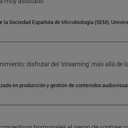
ría muy asustado
e la Sociedad Española de Microbiología (SEM), Univer
miento: disfrutar del ‘streaming’ más allá de la
lizado en producción y gestión de contenidos audiovisua
conceptivos hormonales el riesgo de contraer