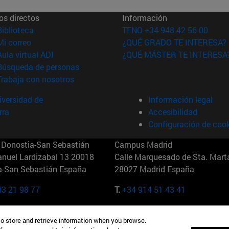
os directos
Información
(abre en nueva ventana)
Biblioteca
TFNO +34 948 42 56 00
(abre en nueva ventana)
Mi correo
¿QUÉ GRADO TE INTERESA?
(abre en nueva ventana)
Aula virtual ADI
¿QUÉ MÁSTER TE INTERESA
(abre en nueva ventana)
Búsqueda de personas
(abre en nueva ventana)
Trabaja con nosotros
versidad de
Información legal
rra
Accesibilidad
Configuración de coo
Donostia-San Sebastián
Campus Madrid
anuel Lardizabal 13 20018
Calle Marquesado de Sta. Marta
a-San Sebastián España
28027 Madrid España
43 21 98 77
T.
+34 914 51 43 41
Nueva York (IESE)
Campus Munich (IESE)
to store and retrieve information when you browse.
7th St 10019-2201 Nueva York
Maria-Theresia-Straße 15 8167