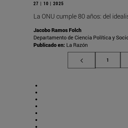
27 | 10 | 2025
La ONU cumple 80 años: del idealis
Jacobo Ramos Folch
Departamento de Ciencia Política y Socio
Publicado en:
La Razón
Página
1