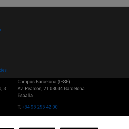
?
kies
Campus Barcelona (IESE)
, 3
Av. Pearson, 21 08034 Barcelona
España
T.
+34 93 253 42 00
Campus Sao Paulo (IESE)
5
Rua Martiniano de Carvalho, 573