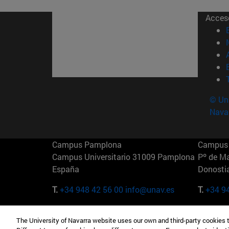
Acces
© Uni
Nava
Campus Pamplona
Campus 
Campus Universitario 31009 Pamplona
Pº de M
España
Donosti
T.
+34 948 42 56 00
info@unav.es
T.
+34 9
Campus Madrid (IESE)
Campus 
The University of Navarra website uses our own and third-party cookies 
Camino del Cerro Águila 3 28023
165 W 5