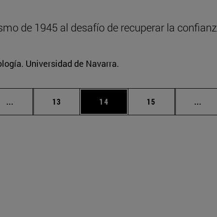
mo de 1945 al desafío de recuperar la confianz
logía. Universidad de Navarra.
Páginas intermedias Use TAB para desplazarse.
Página
Página
Página
Pági
...
13
14
15
...