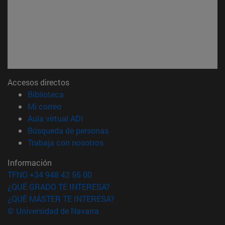
Accesos directos
(abre en nueva ventana)
Biblioteca
(abre en nueva ventana)
Mi correo
(abre en nueva ventana)
Aula virtual ADI
(abre en nueva ventana)
Búsqueda de personas
(abre en nueva ventana)
Trabaja con nosotros
Información
TFNO +34 948 42 56 00
¿QUÉ GRADO TE INTERESA?
¿QUÉ MÁSTER TE INTERESA?
© Universidad de Navarra