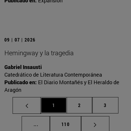
Publicado en:
Expansión
09 | 07 | 2026
Hemingway y la tragedia
Gabriel Insausti
Catedrático de Literatura Contemporánea
Publicado en:
El Diario Montañés y El Heraldo de
Aragón
Página
Página
Página
1
2
3
Páginas intermedias Use TAB para desplaz
Página
...
110