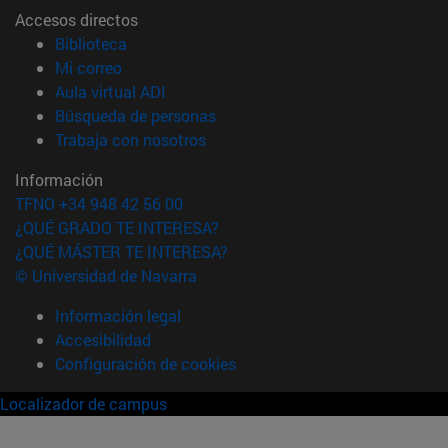
Accesos directos
(abre en nueva ventana)
Biblioteca
(abre en nueva ventana)
Mi correo
(abre en nueva ventana)
Aula virtual ADI
(abre en nueva ventana)
Búsqueda de personas
(abre en nueva ventana)
Trabaja con nosotros
Información
TFNO +34 948 42 56 00
¿QUÉ GRADO TE INTERESA?
¿QUÉ MÁSTER TE INTERESA?
© Universidad de Navarra
Información legal
Accesibilidad
Configuración de cookies
Localizador de campus