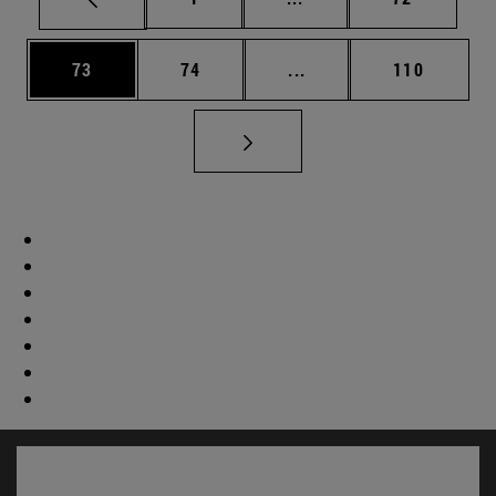
Página
Página
Páginas intermedias U
Página
73
74
...
110