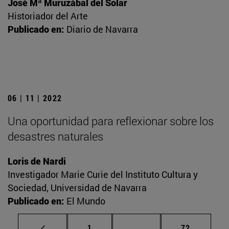
José Mª Muruzábal del Solar
Historiador del Arte
Publicado en:
Diario de Navarra
06 | 11 | 2022
Una oportunidad para reflexionar sobre los
desastres naturales
Loris de Nardi
Investigador Marie Curie del Instituto Cultura y
Sociedad, Universidad de Navarra
Publicado en:
El Mundo
Página
Páginas intermedias Us
Página
1
...
72