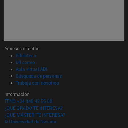
Accesos directos
(abre en nueva ventana)
Biblioteca
(abre en nueva ventana)
Mi correo
(abre en nueva ventana)
Aula virtual ADI
(abre en nueva ventana)
Búsqueda de personas
(abre en nueva ventana)
Trabaja con nosotros
Información
TFNO +34 948 42 56 00
¿QUÉ GRADO TE INTERESA?
¿QUÉ MÁSTER TE INTERESA?
© Universidad de Navarra