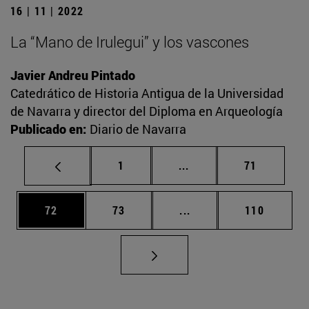
16 | 11 | 2022
La “Mano de Irulegui” y los vascones
Javier Andreu Pintado
Catedrático de Historia Antigua de la Universidad
de Navarra y director del Diploma en Arqueología
Publicado en:
Diario de Navarra
Página
Páginas intermedias Us
Página
1
...
71
Página
Página
Páginas intermedias U
Página
72
73
...
110