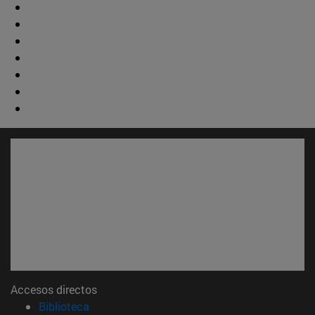
Accesos directos
(abre en nueva ventana)
Biblioteca