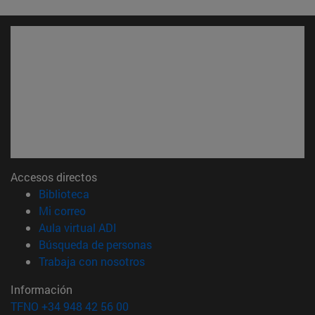
Accesos directos
(abre en nueva ventana)
Biblioteca
(abre en nueva ventana)
Mi correo
(abre en nueva ventana)
Aula virtual ADI
(abre en nueva ventana)
Búsqueda de personas
(abre en nueva ventana)
Trabaja con nosotros
Información
TFNO +34 948 42 56 00