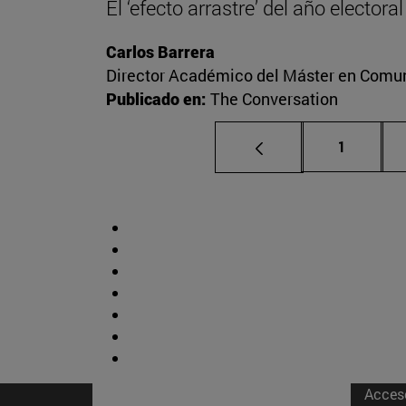
El ‘efecto arrastre’ del año elector
Carlos Barrera
Director Académico del Máster en Comuni
Publicado en:
The Conversation
Página
1
Acces