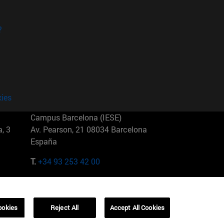
?
kies
Campus Barcelona (IESE)
, 3
Av. Pearson, 21 08034 Barcelona
España
T.
+34 93 253 42 00
Campus Sao Paulo (IESE)
5
Rua Martiniano de Carvalho, 573
01321001 Bela Vista Brasil
ookies
Reject All
Accept All Cookies