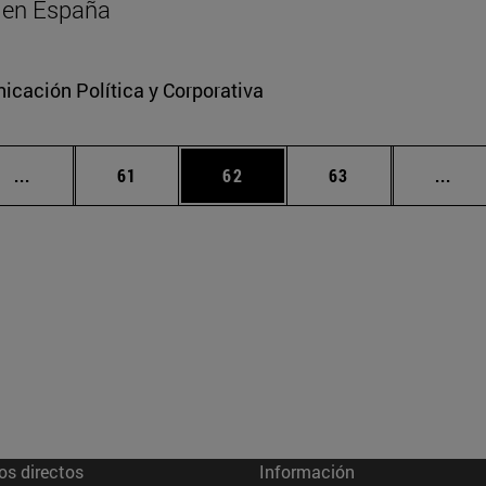
al en España
cación Política y Corporativa
Páginas intermedias Use TAB para desplazarse.
Página
Página
Página
Pági
...
61
62
63
...
os directos
Información