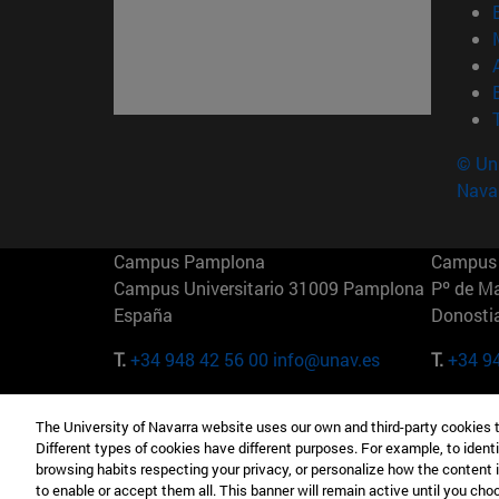
© Uni
Nava
Campus Pamplona
Campus 
Campus Universitario 31009 Pamplona
Pº de M
España
Donosti
T.
+34 948 42 56 00
info@unav.es
T.
+34 9
Campus Madrid (IESE)
Campus 
The University of Navarra website uses our own and third-party cookies 
Camino del Cerro Águila 3 28023
165 W 5
Different types of cookies have different purposes. For example, to identi
Madrid España
EE.UU
browsing habits respecting your privacy, or personalize how the content 
to enable or accept them all. This banner will remain active until you ch