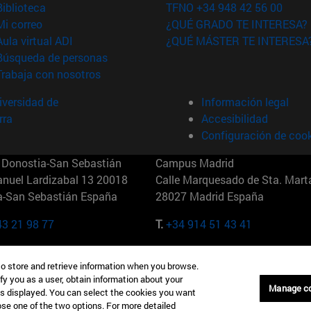
(abre en nueva ventana)
Biblioteca
TFNO +34 948 42 56 00
(abre en nueva ventana)
Mi correo
¿QUÉ GRADO TE INTERESA?
(abre en nueva ventana)
Aula virtual ADI
¿QUÉ MÁSTER TE INTERESA
(abre en nueva ventana)
Búsqueda de personas
(abre en nueva ventana)
Trabaja con nosotros
versidad de
Información legal
rra
Accesibilidad
Configuración de coo
Donostia-San Sebastián
Campus Madrid
anuel Lardizabal 13 20018
Calle Marquesado de Sta. Marta
a-San Sebastián España
28027 Madrid España
43 21 98 77
T.
+34 914 51 43 41
Nueva York (IESE)
Campus Munich (IESE)
to store and retrieve information when you browse.
7th St 10019-2201 Nueva York
Maria-Theresia-Straße 15 8167
fy you as a user, obtain information about your
Múnich Alemania
Manage c
is displayed. You can select the cookies you want
oose one of the two options. For more detailed