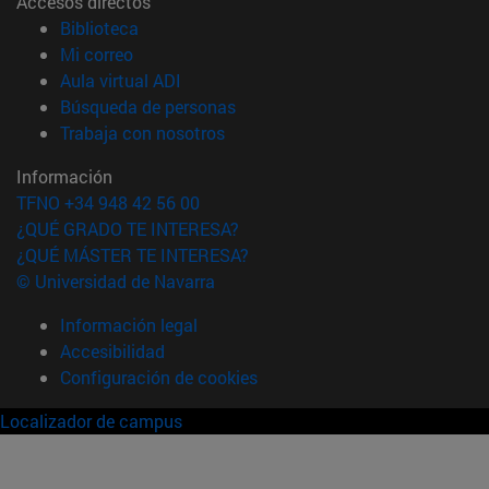
Accesos directos
(abre en nueva ventana)
Biblioteca
(abre en nueva ventana)
Mi correo
(abre en nueva ventana)
Aula virtual ADI
(abre en nueva ventana)
Búsqueda de personas
(abre en nueva ventana)
Trabaja con nosotros
Información
TFNO +34 948 42 56 00
¿QUÉ GRADO TE INTERESA?
¿QUÉ MÁSTER TE INTERESA?
© Universidad de Navarra
Información legal
Accesibilidad
Configuración de cookies
Localizador de campus