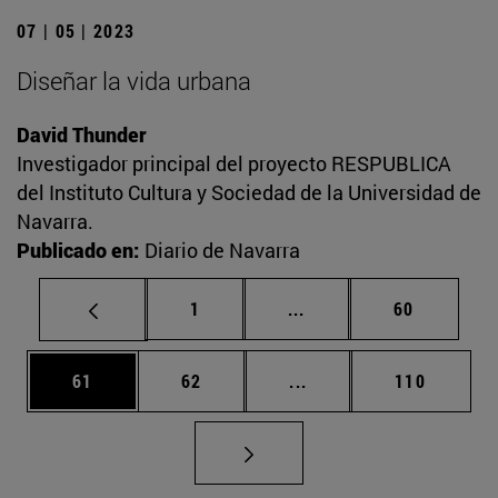
07 | 05 | 2023
Diseñar la vida urbana
David Thunder
Investigador principal del proyecto RESPUBLICA
del Instituto Cultura y Sociedad de la Universidad de
Navarra.
Publicado en:
Diario de Navarra
Página
Páginas intermedias Us
Página
1
...
60
Página
Página
Páginas intermedias U
Página
61
62
...
110