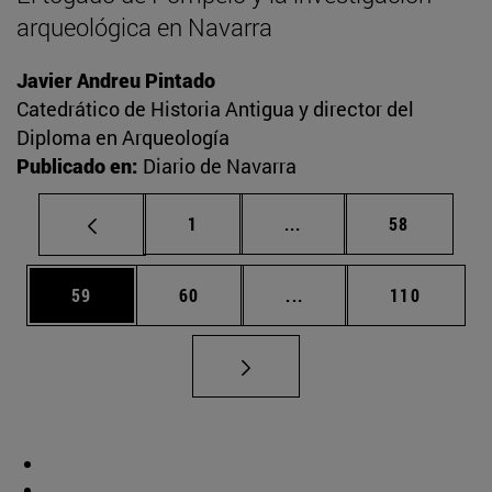
arqueológica en Navarra
Javier Andreu Pintado
Catedrático de Historia Antigua y director del
Diploma en Arqueología
Publicado en:
Diario de Navarra
Página
Páginas intermedias Us
Página
1
...
58
Página
Página
Páginas intermedias U
Página
59
60
...
110