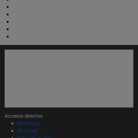
Accesos directos
(abre en nueva ventana)
Biblioteca
(abre en nueva ventana)
Mi correo
(abre en nueva ventana)
Aula virtual ADI