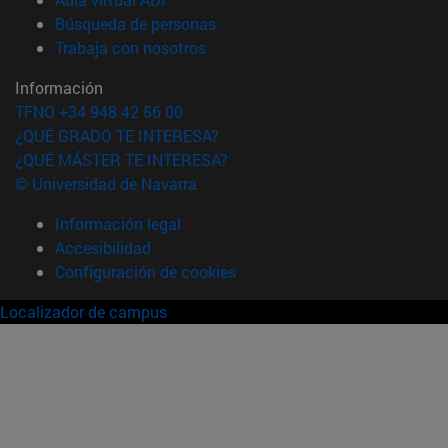
(abre en nueva ventana)
Búsqueda de personas
(abre en nueva ventana)
Trabaja con nosotros
Información
TFNO +34 948 42 56 00
¿QUÉ GRADO TE INTERESA?
¿QUÉ MÁSTER TE INTERESA?
© Universidad de Navarra
Información legal
Accesibilidad
Configuración de cookies
Localizador de campus