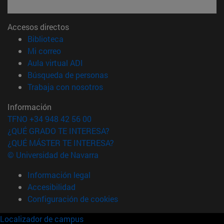
Accesos directos
(abre en nueva ventana)
Biblioteca
(abre en nueva ventana)
Mi correo
(abre en nueva ventana)
Aula virtual ADI
(abre en nueva ventana)
Búsqueda de personas
(abre en nueva ventana)
Trabaja con nosotros
Información
TFNO +34 948 42 56 00
¿QUÉ GRADO TE INTERESA?
¿QUÉ MÁSTER TE INTERESA?
© Universidad de Navarra
Información legal
Accesibilidad
Configuración de cookies
Localizador de campus