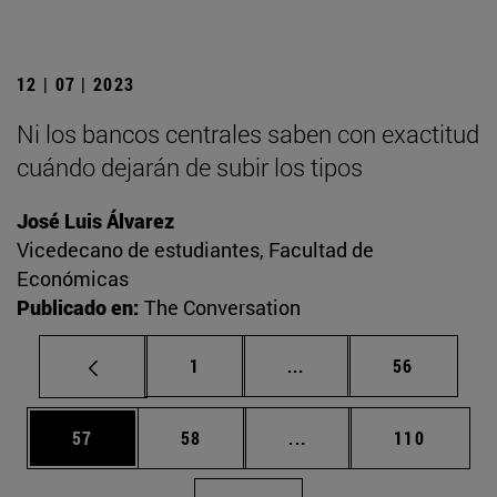
12 | 07 | 2023
Ni los bancos centrales saben con exactitud
cuándo dejarán de subir los tipos
José Luis Álvarez
Vicedecano de estudiantes, Facultad de
Económicas
Publicado en:
The Conversation
Página
Páginas intermedias Us
Página
1
...
56
Página
Página
Páginas intermedias U
Página
57
58
...
110