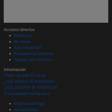
Accesos directos
(abre en nueva ventana)
Biblioteca
(abre en nueva ventana)
Mi correo
(abre en nueva ventana)
Aula virtual ADI
(abre en nueva ventana)
Búsqueda de personas
(abre en nueva ventana)
Trabaja con nosotros
Información
TFNO +34 948 42 56 00
¿QUÉ GRADO TE INTERESA?
¿QUÉ MÁSTER TE INTERESA?
© Universidad de Navarra
Información legal
Accesibilidad