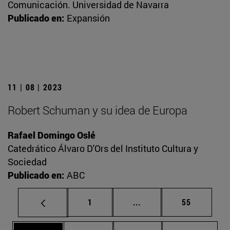
Comunicación. Universidad de Navarra
Publicado en:
Expansión
11 | 08 | 2023
Robert Schuman y su idea de Europa
Rafael Domingo Oslé
Catedrático Álvaro D'Ors del Instituto Cultura y
Sociedad
Publicado en:
ABC
Página
Páginas intermedias Us
Página
1
...
55