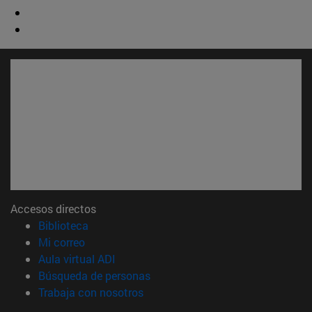
Accesos directos
(abre en nueva ventana)
Biblioteca
(abre en nueva ventana)
Mi correo
(abre en nueva ventana)
Aula virtual ADI
(abre en nueva ventana)
Búsqueda de personas
(abre en nueva ventana)
Trabaja con nosotros