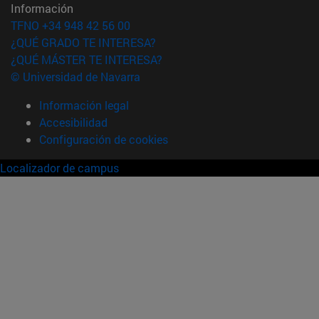
Información
TFNO +34 948 42 56 00
¿QUÉ GRADO TE INTERESA?
¿QUÉ MÁSTER TE INTERESA?
© Universidad de Navarra
Información legal
Accesibilidad
Configuración de cookies
Localizador de campus