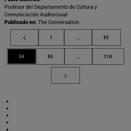
Profesor del Departamento de Cultura y
Comunicación Audiovisual
Publicado en:
The Conversation
Página
Páginas intermedias Us
Página
1
...
53
Página
Página
Páginas intermedias U
Página
54
55
...
110