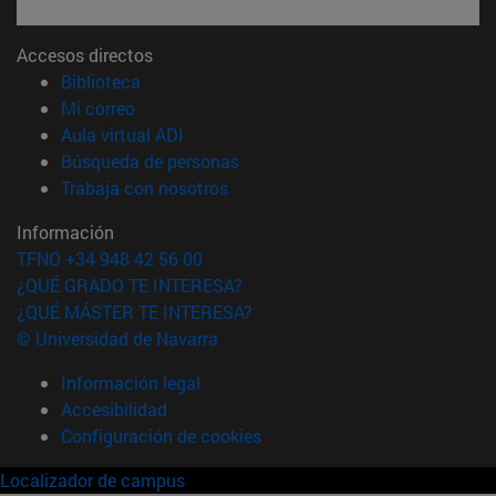
Accesos directos
(abre en nueva ventana)
Biblioteca
(abre en nueva ventana)
Mi correo
(abre en nueva ventana)
Aula virtual ADI
(abre en nueva ventana)
Búsqueda de personas
(abre en nueva ventana)
Trabaja con nosotros
Información
TFNO +34 948 42 56 00
¿QUÉ GRADO TE INTERESA?
¿QUÉ MÁSTER TE INTERESA?
© Universidad de Navarra
Información legal
Accesibilidad
Configuración de cookies
Localizador de campus