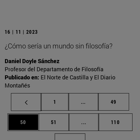
16 | 11 | 2023
¿Cómo sería un mundo sin filosofía?
Daniel Doyle Sánchez
Profesor del Departamento de Filosofía
Publicado en:
El Norte de Castilla y El Diario
Montañés
Página
Páginas intermedias Us
Página
1
...
49
Página
Página
Páginas intermedias U
Página
50
51
...
110