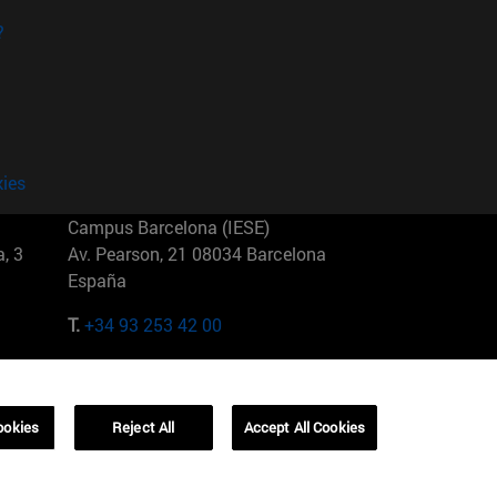
?
kies
Campus Barcelona (IESE)
, 3
Av. Pearson, 21 08034 Barcelona
España
T.
+34 93 253 42 00
Campus Sao Paulo (IESE)
5
Rua Martiniano de Carvalho, 573
01321001 Bela Vista Brasil
ookies
Reject All
Accept All Cookies
T.
+55 11 3177-8300