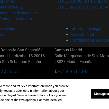
(abre en nueva ventana)
Mi correo
¿QUÉ GRADO TE INTERESA?
(abre en nueva ventana)
Aula virtual ADI
¿QUÉ MÁSTER TE INTERESA
(abre en nueva ventana)
Búsqueda de personas
(abre en nueva ventana)
Trabaja con nosotros
versidad de
Información legal
rra
Accesibilidad
Configuración de coo
Donostia-San Sebastián
Campus Madrid
anuel Lardizabal 13 20018
Calle Marquesado de Sta. Marta
a-San Sebastián España
28027 Madrid España
43 21 98 77
T.
+34 914 51 43 41
Nueva York (IESE)
Campus Munich (IESE)
to store and retrieve information when you browse.
7th St 10019-2201 Nueva York
Maria-Theresia-Straße 15 8167
fy you as a user, obtain information about your
Múnich Alemania
Manage c
is displayed. You can select the cookies you want
oose one of the two options. For more detailed
6 346 8850
T.
+49 89 24209790