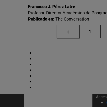
Francisco J. Pérez Latre
Profesor. Director Académico de Posgra
Publicado en:
The Conversation
Página
1
Acces