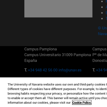
© Uni
Nava
Campus Pamplona
Campus 
Campus Universitario 31009 Pamplona
Pº de M
España
Donosti
T.
+34 948 42 56 00
info@unav.es
T.
+34 9
Campus Madrid (IESE)
Campus 
The University of Navarra website uses our own and third-party cookies 
Camino del Cerro Águila 3 28023
165 W 5
Different types of cookies have different purposes. For example, to identi
Madrid España
EE.UU
browsing habits respecting your privacy, or personalize how the content 
to enable or accept them all. This banner will remain active until you ch
T.
+34 912 11 30 00
T.
+1 64
information about our cookies, please visit our
Cookie Policy.