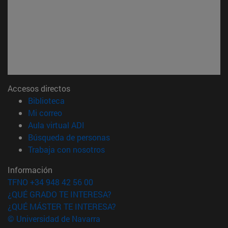
Accesos directos
(abre en nueva ventana)
Biblioteca
(abre en nueva ventana)
Mi correo
(abre en nueva ventana)
Aula virtual ADI
(abre en nueva ventana)
Búsqueda de personas
(abre en nueva ventana)
Trabaja con nosotros
Información
TFNO +34 948 42 56 00
¿QUÉ GRADO TE INTERESA?
¿QUÉ MÁSTER TE INTERESA?
© Universidad de Navarra