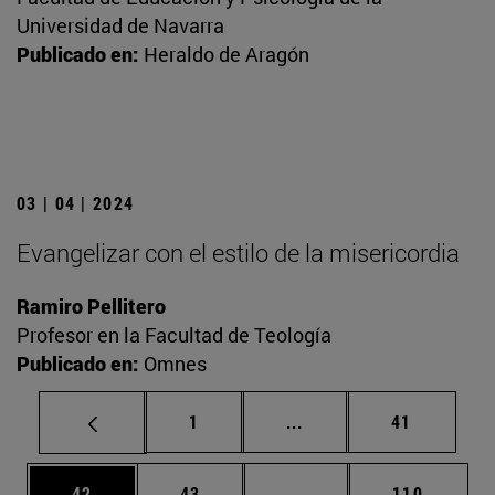
Universidad de Navarra
Publicado en:
Heraldo de Aragón
03 | 04 | 2024
Evangelizar con el estilo de la misericordia
Ramiro Pellitero
Profesor en la Facultad de Teología
Publicado en:
Omnes
Página
Páginas intermedias Us
Página
1
...
41
Página
Página
Páginas intermedias U
Página
42
43
...
110