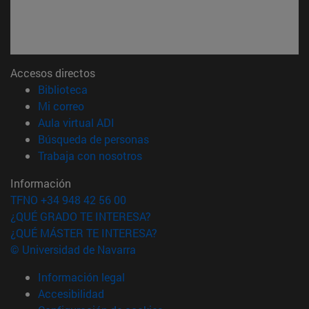
Accesos directos
(abre en nueva ventana)
Biblioteca
(abre en nueva ventana)
Mi correo
(abre en nueva ventana)
Aula virtual ADI
(abre en nueva ventana)
Búsqueda de personas
(abre en nueva ventana)
Trabaja con nosotros
Información
TFNO +34 948 42 56 00
¿QUÉ GRADO TE INTERESA?
¿QUÉ MÁSTER TE INTERESA?
© Universidad de Navarra
Información legal
Accesibilidad