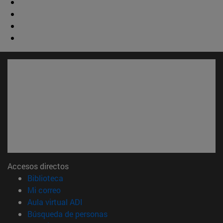
Accesos directos
(abre en nueva ventana)
Biblioteca
(abre en nueva ventana)
Mi correo
(abre en nueva ventana)
Aula virtual ADI
(abre en nueva ventana)
Búsqueda de personas