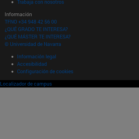
(abre en nueva ventana)
Trabaja con nosotros
Información
TFNO +34 948 42 56 00
¿QUÉ GRADO TE INTERESA?
¿QUÉ MÁSTER TE INTERESA?
© Universidad de Navarra
Información legal
Accesibilidad
Configuración de cookies
Localizador de campus