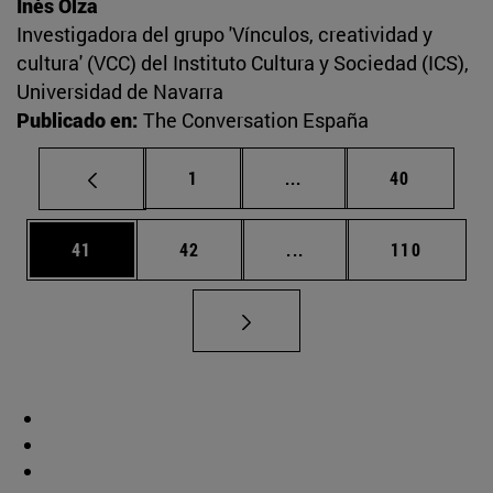
Inés Olza
Investigadora del grupo 'Vínculos, creatividad y
cultura' (VCC) del Instituto Cultura y Sociedad (ICS),
Universidad de Navarra
Publicado en:
The Conversation España
Página
Páginas intermedias Us
Página
1
...
40
Página
Página
Páginas intermedias U
Página
41
42
...
110