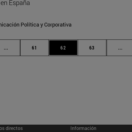
al en España
cación Política y Corporativa
Páginas intermedias Use TAB para desplazarse.
Página
Página
Página
Pági
...
61
62
63
...
os directos
Información