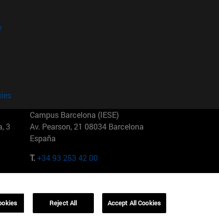
?
kies
Campus Barcelona (IESE)
, 3
Av. Pearson, 21 08034 Barcelona
España
T.
+34 93 253 42 00
Campus Sao Paulo (IESE)
5
Rua Martiniano de Carvalho, 573
01321001 Bela Vista Brasil
ookies
Reject All
Accept All Cookies