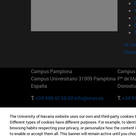
© Uni
Nava
Campus Pamplona
Campus 
Campus Universitario 31009 Pamplona
Pº de M
España
Donosti
T.
+34 948 42 56 00
info@unav.es
T.
+34 9
Campus Madrid (IESE)
Campus 
The University of Navarra website uses our own and third-party cookies 
Camino del Cerro Águila 3 28023
165 W 5
Different types of cookies have different purposes. For example, to identi
Madrid España
EE.UU
browsing habits respecting your privacy, or personalize how the content 
to enable or accept them all. This banner will remain active until you ch