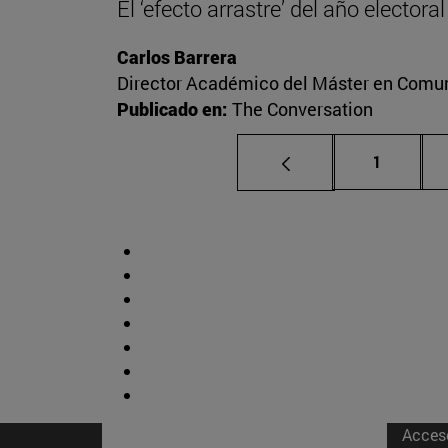
El ‘efecto arrastre’ del año elector
Carlos Barrera
Director Académico del Máster en Comuni
Publicado en:
The Conversation
Página
1
Acces