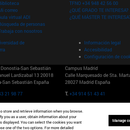
(abre en nueva ventana)
Biblioteca
TFNO +34 948 42 56 00
(abre en nueva ventana)
Mi correo
¿QUÉ GRADO TE INTERESA?
(abre en nueva ventana)
Aula virtual ADI
¿QUÉ MÁSTER TE INTERESA
(abre en nueva ventana)
Búsqueda de personas
(abre en nueva ventana)
Trabaja con nosotros
versidad de
Información legal
rra
Accesibilidad
Configuración de coo
Donostia-San Sebastián
Campus Madrid
anuel Lardizabal 13 20018
Calle Marquesado de Sta. Marta
a-San Sebastián España
28027 Madrid España
43 21 98 77
T.
+34 914 51 43 41
Nueva York (IESE)
Campus Munich (IESE)
to store and retrieve information when you browse.
7th St 10019-2201 Nueva York
Maria-Theresia-Straße 15 8167
fy you as a user, obtain information about your
Múnich Alemania
Manage c
is displayed. You can select the cookies you want
oose one of the two options. For more detailed