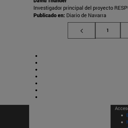
David Thunder
Investigador principal del proyecto RESP
Publicado en:
Diario de Navarra
Página
1
Acces