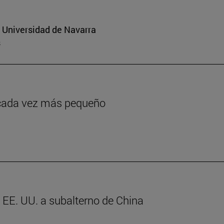
a Universidad de Navarra
s
o cada vez más pequeño
e EE. UU. a subalterno de China