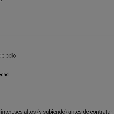
de odio
iedad
ntereses altos (y subiendo) antes de contratar