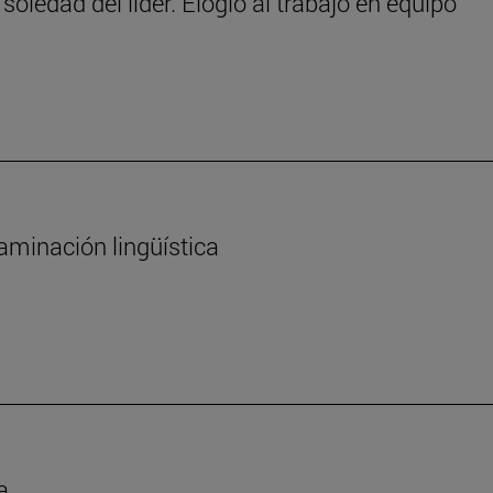
 soledad del líder. Elogio al trabajo en equipo
aminación lingüística
a