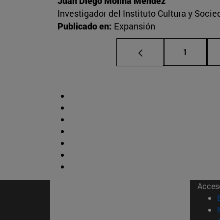
Juan Diego Molina Méndez
Investigador del Instituto Cultura y Soci
Publicado en:
Expansión
Página
1
Acces