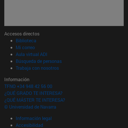
Accesos directos
(abre en nueva ventana)
Biblioteca
(abre en nueva ventana)
Mi correo
(abre en nueva ventana)
Aula virtual ADI
(abre en nueva ventana)
Búsqueda de personas
(abre en nueva ventana)
Trabaja con nosotros
Información
TFNO +34 948 42 56 00
¿QUÉ GRADO TE INTERESA?
¿QUÉ MÁSTER TE INTERESA?
© Universidad de Navarra
Información legal
Accesibilidad