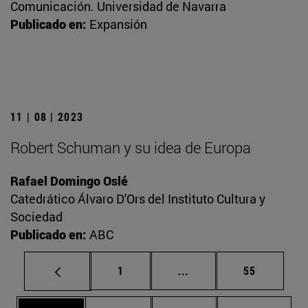
Comunicación. Universidad de Navarra
Publicado en:
Expansión
11 | 08 | 2023
Robert Schuman y su idea de Europa
Rafael Domingo Oslé
Catedrático Álvaro D'Ors del Instituto Cultura y
Sociedad
Publicado en:
ABC
Página
Páginas intermedias Us
Página
1
...
55