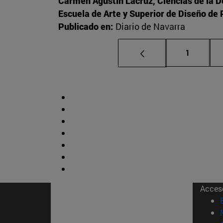
Carmen Agustín Lacruz, Ciencias de la 
Escuela de Arte y Superior de Diseño d
Publicado en:
Diario de Navarra
Página
1
Acces