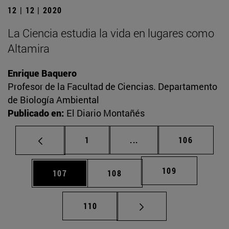
12 | 12 | 2020
La Ciencia estudia la vida en lugares como
Altamira
Enrique Baquero
Profesor de la Facultad de Ciencias. Departamento
de Biología Ambiental
Publicado en:
El Diario Montañés
Página
Páginas intermedias Us
Página
1
...
106
Página
109
Página
Página
107
108
Página
110