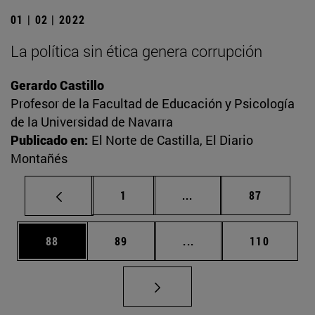
01 | 02 | 2022
La política sin ética genera corrupción
Gerardo Castillo
Profesor de la Facultad de Educación y Psicología
de la Universidad de Navarra
Publicado en:
El Norte de Castilla, El Diario
Montañés
Página
Páginas intermedias Us
Página
1
...
87
Página
Página
Páginas intermedias U
Página
88
89
...
110