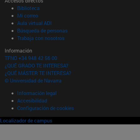
Accesos directos
(abre en nueva ventana)
Biblioteca
(abre en nueva ventana)
Mi correo
(abre en nueva ventana)
Aula virtual ADI
(abre en nueva ventana)
Búsqueda de personas
(abre en nueva ventana)
Trabaja con nosotros
Información
TFNO +34 948 42 56 00
¿QUÉ GRADO TE INTERESA?
¿QUÉ MÁSTER TE INTERESA?
© Universidad de Navarra
Información legal
Accesibilidad
Configuración de cookies
Localizador de campus