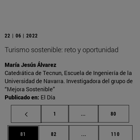
22 | 06 | 2022
Turismo sostenible: reto y oportunidad
María Jesús Álvarez
Catedrática de Tecnun, Escuela de Ingeniería de la
Universidad de Navarra. Investigadora del grupo de
“Mejora Sostenible”
Publicado en:
El Día
Página
Páginas intermedias Us
Página
1
...
80
Página
Página
Páginas intermedias U
Página
81
82
...
110