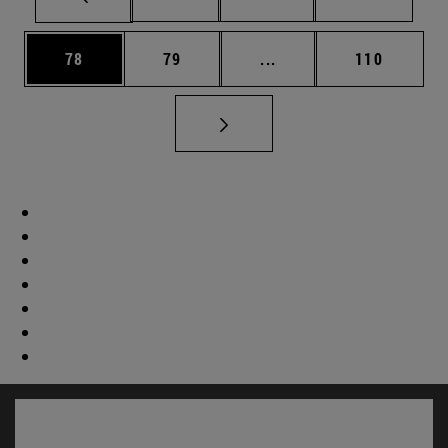
Página
Página
Páginas intermedias U
Página
78
79
...
110