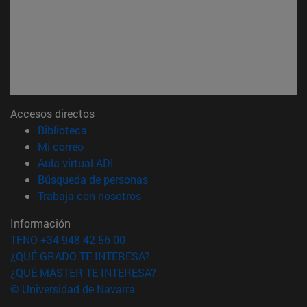
Accesos directos
(abre en nueva ventana)
Biblioteca
(abre en nueva ventana)
Mi correo
(abre en nueva ventana)
Aula virtual ADI
(abre en nueva ventana)
Búsqueda de personas
(abre en nueva ventana)
Trabaja con nosotros
Información
TFNO +34 948 42 56 00
¿QUÉ GRADO TE INTERESA?
¿QUÉ MÁSTER TE INTERESA?
© Universidad de Navarra