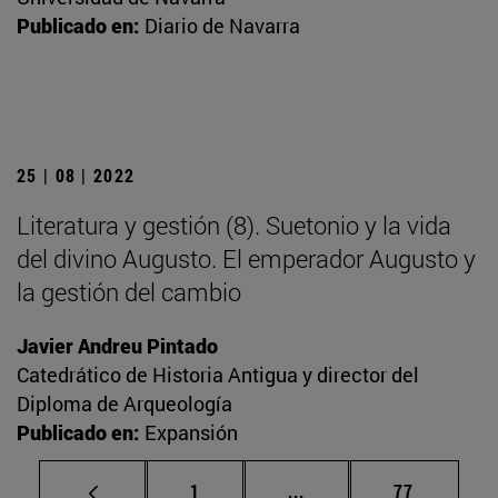
Publicado en:
Diario de Navarra
25 | 08 | 2022
Literatura y gestión (8). Suetonio y la vida
del divino Augusto. El emperador Augusto y
la gestión del cambio
Javier Andreu Pintado
Catedrático de Historia Antigua y director del
Diploma de Arqueología
Publicado en:
Expansión
Página
Páginas intermedias Us
Página
1
...
77