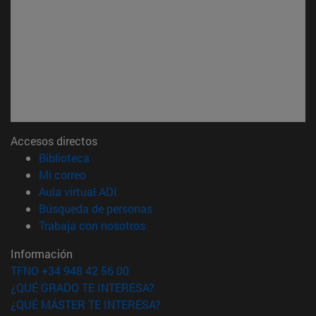
Accesos directos
(abre en nueva ventana)
Biblioteca
(abre en nueva ventana)
Mi correo
(abre en nueva ventana)
Aula virtual ADI
(abre en nueva ventana)
Búsqueda de personas
(abre en nueva ventana)
Trabaja con nosotros
Información
TFNO +34 948 42 56 00
¿QUÉ GRADO TE INTERESA?
¿QUÉ MÁSTER TE INTERESA?