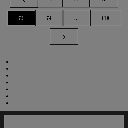
Página
Página
Páginas intermedias U
Página
73
74
...
110