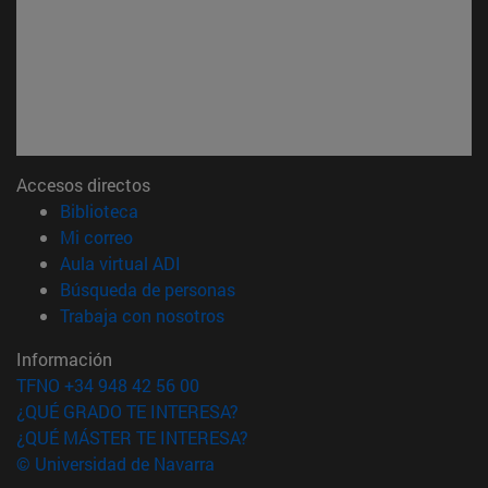
Accesos directos
(abre en nueva ventana)
Biblioteca
(abre en nueva ventana)
Mi correo
(abre en nueva ventana)
Aula virtual ADI
(abre en nueva ventana)
Búsqueda de personas
(abre en nueva ventana)
Trabaja con nosotros
Información
TFNO +34 948 42 56 00
¿QUÉ GRADO TE INTERESA?
¿QUÉ MÁSTER TE INTERESA?
© Universidad de Navarra