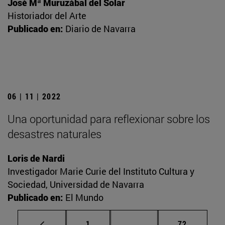
José Mª Muruzábal del Solar
Historiador del Arte
Publicado en:
Diario de Navarra
06 | 11 | 2022
Una oportunidad para reflexionar sobre los
desastres naturales
Loris de Nardi
Investigador Marie Curie del Instituto Cultura y
Sociedad, Universidad de Navarra
Publicado en:
El Mundo
Página
Páginas intermedias Us
Página
1
...
72