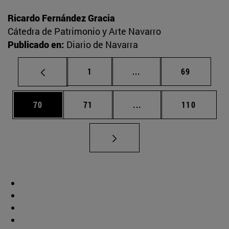
Ricardo Fernández Gracia
Cátedra de Patrimonio y Arte Navarro
Publicado en:
Diario de Navarra
Página
Páginas intermedias Us
Página
1
...
69
Página
Página
Páginas intermedias U
Página
70
71
...
110