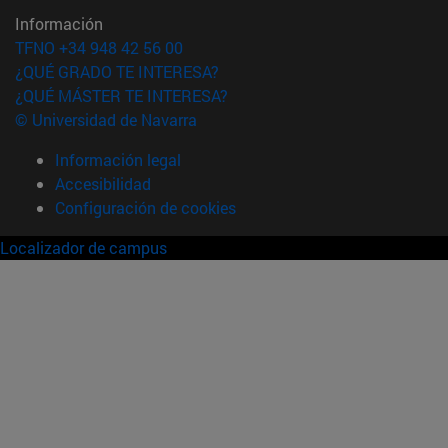
Información
TFNO +34 948 42 56 00
¿QUÉ GRADO TE INTERESA?
¿QUÉ MÁSTER TE INTERESA?
© Universidad de Navarra
Información legal
Accesibilidad
Configuración de cookies
Localizador de campus