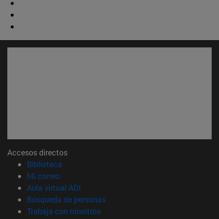
Accesos directos
(abre en nueva ventana)
Biblioteca
(abre en nueva ventana)
Mi correo
(abre en nueva ventana)
Aula virtual ADI
(abre en nueva ventana)
Búsqueda de personas
(abre en nueva ventana)
Trabaja con nosotros