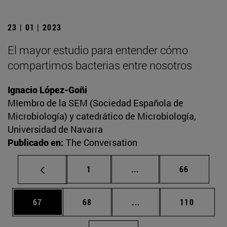
23 | 01 | 2023
El mayor estudio para entender cómo
compartimos bacterias entre nosotros
Ignacio López-Goñi
MIembro de la SEM (Sociedad Española de
Microbiología) y catedrático de Microbiología,
Universidad de Navarra
Publicado en:
The Conversation
Página
Páginas intermedias Us
Página
1
...
66
Página
Página
Páginas intermedias U
Página
67
68
...
110