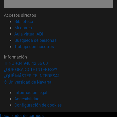
Accesos directos
(abre en nueva ventana)
Biblioteca
(abre en nueva ventana)
Mi correo
(abre en nueva ventana)
Aula virtual ADI
(abre en nueva ventana)
Búsqueda de personas
(abre en nueva ventana)
Trabaja con nosotros
Información
TFNO +34 948 42 56 00
¿QUÉ GRADO TE INTERESA?
¿QUÉ MÁSTER TE INTERESA?
© Universidad de Navarra
Información legal
Accesibilidad
Configuración de cookies
Localizador de campus