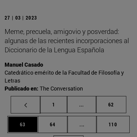
27 | 03 | 2023
Meme, precuela, amigovio y posverdad:
algunas de las recientes incorporaciones al
Diccionario de la Lengua Española
Manuel Casado
Catedrático emérito de la Facultad de Filosofía y
Letras
Publicado en:
The Conversation
Página
Páginas intermedias Us
Página
1
...
62
Página
Página
Páginas intermedias U
Página
63
64
...
110