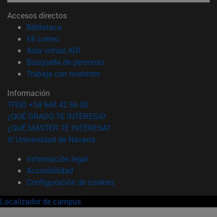
Accesos directos
(abre en nueva ventana)
Biblioteca
(abre en nueva ventana)
Mi correo
(abre en nueva ventana)
Aula virtual ADI
(abre en nueva ventana)
Búsqueda de personas
(abre en nueva ventana)
Trabaja con nosotros
Información
TFNO +34 948 42 56 00
¿QUÉ GRADO TE INTERESA?
¿QUÉ MÁSTER TE INTERESA?
© Universidad de Navarra
Información legal
Accesibilidad
Configuración de cookies
Localizador de campus