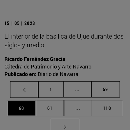
15 | 05 | 2023
El interior de la basílica de Ujué durante dos
siglos y medio
Ricardo Fernández Gracia
Cátedra de Patrimonio y Arte Navarro
Publicado en:
Diario de Navarra
Página
Páginas intermedias Us
Página
1
...
59
Página
Página
Páginas intermedias U
Página
60
61
...
110