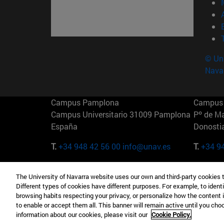
© Uni
Nava
Campus Pamplona
Campus 
Campus Universitario 31009 Pamplona
Pº de M
España
Donosti
T.
+34 948 42 56 00
info@unav.es
T.
+34 9
Campus Madrid (IESE)
Campus 
The University of Navarra website uses our own and third-party cookies 
Camino del Cerro Águila 3 28023
165 W 5
Different types of cookies have different purposes. For example, to identi
Madrid España
EE.UU
browsing habits respecting your privacy, or personalize how the content 
to enable or accept them all. This banner will remain active until you ch
T.
+34 912 11 30 00
T.
+1 64
information about our cookies, please visit our
Cookie Policy.