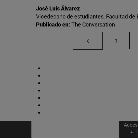
José Luis Álvarez
Vicedecano de estudiantes, Facultad d
Publicado en:
The Conversation
Página
1
Acces