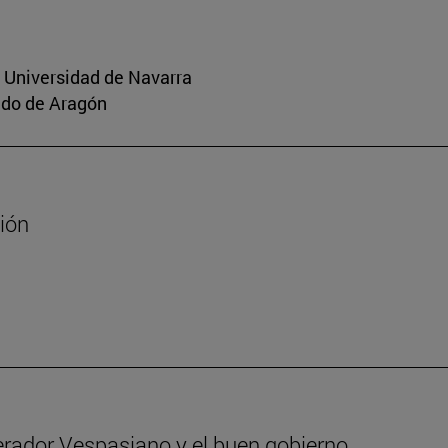
a Universidad de Navarra
aldo de Aragón
sión
erador Vespasiano y el buen gobierno