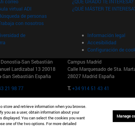
(abre en nueva ventana)
Mi correo
¿QUÉ GRADO TE INTERESA?
(abre en nueva ventana)
Aula virtual ADI
¿QUÉ MÁSTER TE INTERESA
(abre en nueva ventana)
Búsqueda de personas
(abre en nueva ventana)
Trabaja con nosotros
versidad de
Información legal
rra
Accesibilidad
Configuración de coo
Donostia-San Sebastián
Campus Madrid
anuel Lardizabal 13 20018
Calle Marquesado de Sta. Marta
a-San Sebastián España
28027 Madrid España
43 21 98 77
T.
+34 914 51 43 41
Nueva York (IESE)
Campus Munich (IESE)
to store and retrieve information when you browse.
7th St 10019-2201 Nueva York
Maria-Theresia-Straße 15 8167
fy you as a user, obtain information about your
Múnich Alemania
Manage c
is displayed. You can select the cookies you want
oose one of the two options. For more detailed
6 346 8850
T.
+49 89 24209790