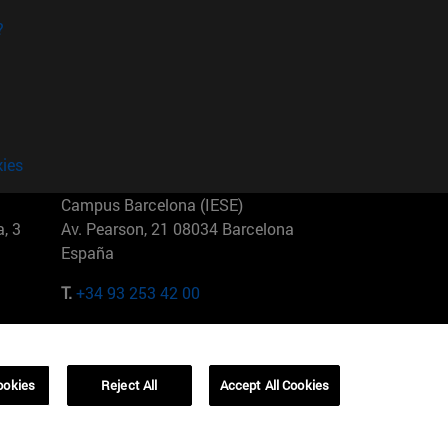
?
kies
Campus Barcelona (IESE)
, 3
Av. Pearson, 21 08034 Barcelona
España
T.
+34 93 253 42 00
Campus Sao Paulo (IESE)
5
Rua Martiniano de Carvalho, 573
01321001 Bela Vista Brasil
ookies
Reject All
Accept All Cookies
T.
+55 11 3177-8300